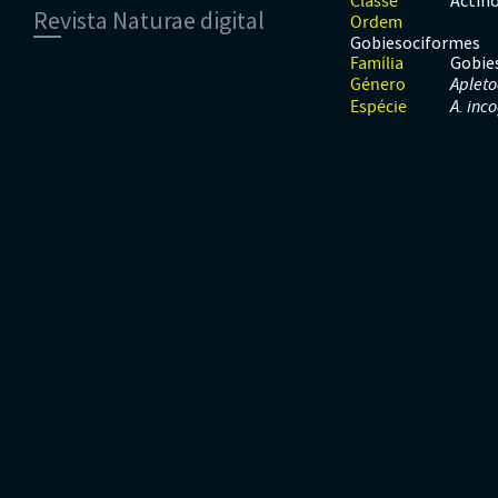
Actino
Classe
Revista Naturae digital
Moluscos
Répteis
Mamíferos
Ordem
Tunicados
Peixes
Gobiesociformes
Financiamento
Gobie
Répteis
Família
Género
Aplet
Espécie
A. inc