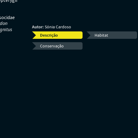
pterygii
socidae
odon
Autor:
Sónia Cardoso
ognitus
Descrição
Habitat
Conservação