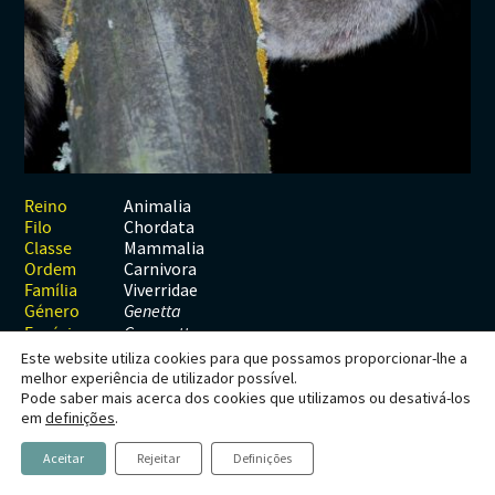
Habitats
Contactos
Artrópodes
Angiospérmicas
Anelídeos
Fungos
Plantas
Glossário
Aracnídeos
Cnidários
Briófitas
Ascomicetes
Artrópodes
Gimnospérmicas
Chromista
Revista Naturae digital
Crustáceos
Cordados
Gimnospérmicas
Basidiomicetes
Braquiópodes
Pteridófitas
Financiamento
Diplópodes
Anfíbios
Equinodermes
Pteridófitas
Cnidários
Insectos
Aves
Moluscos
Cordados
Animalia
Reino
Chordata
Filo
Quilópodes
Mamíferos
Anfíbios
Equinodermes
Mammalia
Classe
Carnivora
Ordem
Peixes
Aves
Hemicordados
Viverridae
Família
Género
Genetta
Répteis
Mamíferos
Moluscos
Espécie
G. genetta
Este website utiliza cookies para que possamos proporcionar-lhe a
Tunicados
Peixes
melhor experiência de utilizador possível.
Pode saber mais acerca dos cookies que utilizamos ou desativá-los
Répteis
Genetta genetta
em
definições
.
(Linnaeus, 1758)
Aceitar
Rejeitar
Definições
Geneta, Gineta, Gato-toirão