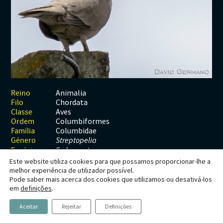
Habitats
Contactos
Artrópodes
Angiospérmicas
Anelídeos
Fungos
Plantas
Glossário
Aracnídeos
Cnidários
Briófitas
Ascomicetes
Artrópodes
Gimnospérmicas
Chromista
Revista Naturae digital
Crustáceos
Cordados
Gimnospérmicas
Basidiomicetes
Braquiópodes
Pteridófitas
Financiamento
Diplópodes
Anfíbios
Equinodermes
Pteridófitas
Cnidários
Insectos
Aves
Moluscos
Cordados
Animalia
Reino
Chordata
Filo
Quilópodes
Mamíferos
Anfíbios
Equinodermes
Aves
Classe
Columbiformes
Ordem
Peixes
Aves
Hemicordados
Columbidae
Família
Género
Streptopelia
Répteis
Mamíferos
Moluscos
Espécie
S. decaocto
Este website utiliza cookies para que possamos proporcionar-lhe a
Tunicados
Peixes
melhor experiência de utilizador possível.
Pode saber mais acerca dos cookies que utilizamos ou desativá-los
Répteis
Streptopelia decaocto
em
definições
.
Aceitar
Rejeitar
Definições
(Frivaldszky, 1838)