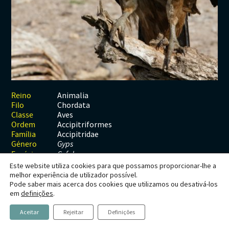
Habitats
Contactos
Artrópodes
Angiospérmicas
Anelídeos
Fungos
Plantas
Glossário
Aracnídeos
Cnidários
Briófitas
Ascomicetes
Artrópodes
Gimnospérmicas
Chromista
Revista Naturae digital
Crustáceos
Cordados
Gimnospérmicas
Basidiomicetes
Braquiópodes
Pteridófitas
Financiamento
Diplópodes
Anfíbios
Equinodermes
Pteridófitas
Cnidários
Insectos
Aves
Moluscos
Cordados
Animalia
Reino
Chordata
Filo
Quilópodes
Mamíferos
Anfíbios
Equinodermes
Aves
Classe
Accipitriformes
Ordem
Peixes
Aves
Hemicordados
Accipitridae
Família
Género
Gyps
Répteis
Mamíferos
Moluscos
Espécie
G. fulvus
Este website utiliza cookies para que possamos proporcionar-lhe a
Tunicados
Peixes
melhor experiência de utilizador possível.
Pode saber mais acerca dos cookies que utilizamos ou desativá-los
Répteis
Gyps fulvus
em
definições
.
(Hablizl, 1783)
Aceitar
Rejeitar
Definições
Grifo, Abutre-fouveiro, Abutre-