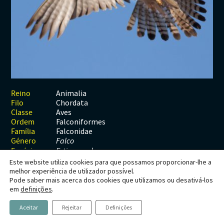
Habitats
Contactos
Artrópodes
Angiospérmicas
Anelídeos
Fungos
Plantas
Glossário
Aracnídeos
Cnidários
Briófitas
Ascomicetes
Artrópodes
Gimnospérmicas
Chromista
Revista Naturae digital
Crustáceos
Cordados
Gimnospérmicas
Basidiomicetes
Braquiópodes
Pteridófitas
Financiamento
Diplópodes
Anfíbios
Equinodermes
Pteridófitas
Cnidários
Insectos
Aves
Moluscos
Cordados
Animalia
Reino
Chordata
Filo
Quilópodes
Mamíferos
Anfíbios
Equinodermes
Aves
Classe
Falconiformes
Ordem
Peixes
Aves
Hemicordados
Falconidae
Família
Género
Falco
Répteis
Mamíferos
Moluscos
Espécie
F. tinnunculus
Este website utiliza cookies para que possamos proporcionar-lhe a
Tunicados
Peixes
melhor experiência de utilizador possível.
Pode saber mais acerca dos cookies que utilizamos ou desativá-los
Répteis
Falco tinnunculus
em
definições
.
Linnaeus,
Aceitar
Rejeitar
Definições
1758