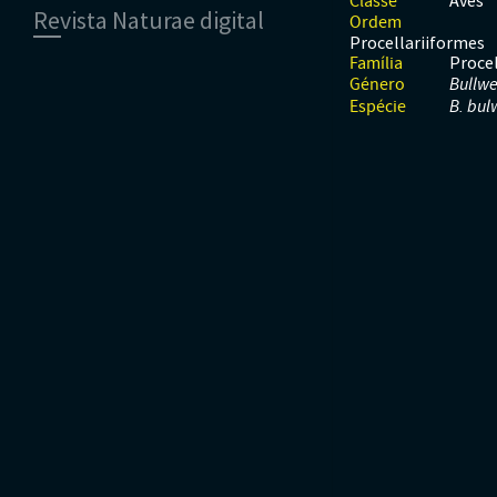
Aves
Classe
Revista Naturae digital
Moluscos
Répteis
Mamíferos
Ordem
Tunicados
Peixes
Procellariiformes
Financiamento
Procel
Répteis
Família
Género
Bullwe
Espécie
B. bul