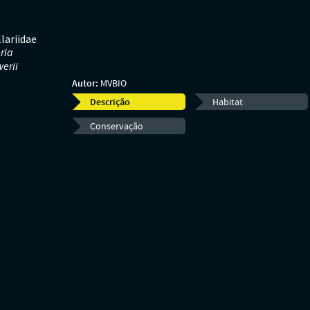
lariidae
ria
werii
Autor:
MVBIO
Descrição
Habitat
Conservação