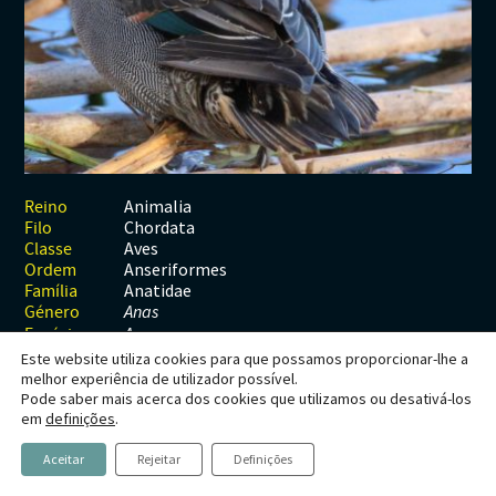
Habitats
Contactos
Artrópodes
Angiospérmicas
Anelídeos
Fungos
Plantas
Glossário
Aracnídeos
Cnidários
Briófitas
Ascomicetes
Artrópodes
Gimnospérmicas
Chromista
Revista Naturae digital
Crustáceos
Cordados
Gimnospérmicas
Basidiomicetes
Braquiópodes
Pteridófitas
Financiamento
Diplópodes
Anfíbios
Equinodermes
Pteridófitas
Cnidários
Insectos
Aves
Moluscos
Cordados
Animalia
Reino
Chordata
Filo
Quilópodes
Mamíferos
Anfíbios
Equinodermes
Aves
Classe
Anseriformes
Ordem
Peixes
Aves
Hemicordados
Anatidae
Família
Género
Anas
Répteis
Mamíferos
Moluscos
Espécie
A. crecca
Este website utiliza cookies para que possamos proporcionar-lhe a
Tunicados
Peixes
melhor experiência de utilizador possível.
Pode saber mais acerca dos cookies que utilizamos ou desativá-los
Répteis
Anas crecca
em
definições
.
Linnaeus, 1758
Aceitar
Rejeitar
Definições
Marrequinha-comum, Marrequinho