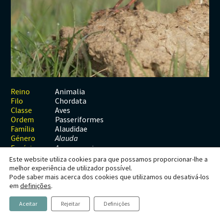
Habitats
Contactos
Artrópodes
Angiospérmicas
Anelídeos
Fungos
Plantas
Glossário
Aracnídeos
Cnidários
Briófitas
Ascomicetes
Artrópodes
Gimnospérmicas
Chromista
Revista Naturae digital
Crustáceos
Cordados
Gimnospérmicas
Basidiomicetes
Braquiópodes
Pteridófitas
Financiamento
Diplópodes
Anfíbios
Equinodermes
Pteridófitas
Cnidários
Insectos
Aves
Moluscos
Cordados
Animalia
Reino
Chordata
Filo
Quilópodes
Mamíferos
Anfíbios
Equinodermes
Aves
Classe
Passeriformes
Ordem
Peixes
Aves
Hemicordados
Alaudidae
Família
Género
Alauda
Répteis
Mamíferos
Moluscos
Espécie
A. arvenensis
Este website utiliza cookies para que possamos proporcionar-lhe a
Tunicados
Peixes
melhor experiência de utilizador possível.
Pode saber mais acerca dos cookies que utilizamos ou desativá-los
Répteis
Alauda arvensis
em
definições
.
Linnaeus, 1758
Aceitar
Rejeitar
Definições
Laverca