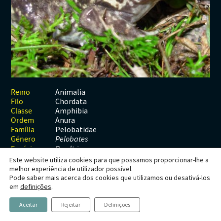
Habitats
Contactos
Artrópodes
Angiospérmicas
Anelídeos
Fungos
Plantas
Glossário
Aracnídeos
Cnidários
Briófitas
Ascomicetes
Artrópodes
Gimnospérmicas
Chromista
Revista Naturae digital
Crustáceos
Cordados
Gimnospérmicas
Basidiomicetes
Braquiópodes
Pteridófitas
Financiamento
Diplópodes
Anfíbios
Equinodermes
Pteridófitas
Cnidários
Insectos
Aves
Moluscos
Cordados
Animalia
Reino
Chordata
Filo
Quilópodes
Mamíferos
Anfíbios
Equinodermes
Amphibia
Classe
Anura
Ordem
Peixes
Aves
Hemicordados
Pelobatidae
Família
Género
Pelobates
Répteis
Mamíferos
Moluscos
Espécie
P. cultripes
Este website utiliza cookies para que possamos proporcionar-lhe a
Tunicados
Peixes
melhor experiência de utilizador possível.
Pode saber mais acerca dos cookies que utilizamos ou desativá-los
Répteis
Pelobates cultripes
em
definições
.
(Cuvier,
Aceitar
Rejeitar
Definições
1829)