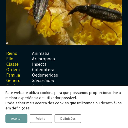
Habitats
Contactos
Artrópodes
Angiospérmicas
Anelídeos
Fungos
Plantas
Glossário
Aracnídeos
Cnidários
Briófitas
Ascomicetes
Artrópodes
Gimnospérmicas
Chromista
Revista Naturae digital
Crustáceos
Cordados
Gimnospérmicas
Basidiomicetes
Braquiópodes
Pteridófitas
Financiamento
Diplópodes
Anfíbios
Equinodermes
Pteridófitas
Cnidários
Insectos
Aves
Moluscos
Cordados
Animalia
Reino
Arthropoda
Filo
Quilópodes
Mamíferos
Anfíbios
Equinodermes
Insecta
Classe
Coleoptera
Ordem
Peixes
Aves
Hemicordados
Oedemeridae
Família
Género
Stenostoma
Répteis
Mamíferos
Moluscos
Espécie
S. rostratum
Este website utiliza cookies para que possamos proporcionar-lhe a
Tunicados
Peixes
melhor experiência de utilizador possível.
Pode saber mais acerca dos cookies que utilizamos ou desativá-los
Répteis
Stenostoma rostratum
em
definições
.
Aceitar
Rejeitar
Definições
(Fabricius, 1787)