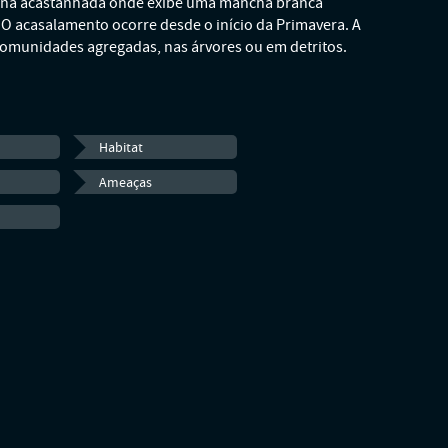
ana acastanhada onde exibe uma mancha branca
 O acasalamento ocorre desde o início da Primavera. A
comunidades agregadas, nas árvores ou em detritos.
Habitat
Ameaças