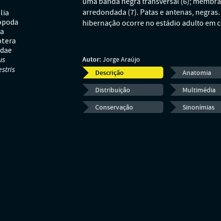
uma banda negra transversal (6); membr
lia
arredondada (7). Patas e antenas, negras.
opoda
hibernação ocorre no estádio adulto em 
ta
tera
idae
us
Autor:
Jorge Araújo
stris
Descrição
Anatomia
Distribuição
Multimédia
Conservação
Sinonímias