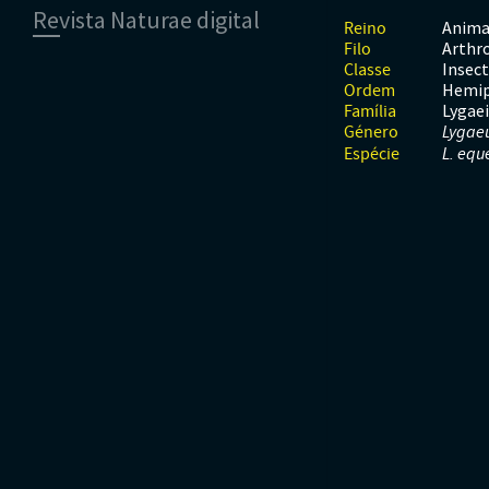
Revista Naturae digital
Moluscos
Répteis
Mamíferos
Anima
Reino
Tunicados
Peixes
Arthr
Filo
Financiamento
Répteis
Insec
Classe
Hemip
Ordem
Lygae
Família
Género
Lygae
Espécie
L. eque