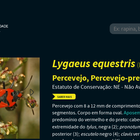
Lygaeus equestris
(
Percevejo, Percevejo-pr
Estatuto de Conservação: NE - Não A
SABER MAIS
Percevejo com 8 a 12 mm de comprimento, 
segmentos. Corpo em forma oval.
Aposem
predomínio do vermelho e do preto: cabeç
tylus
pronotu
extremidade do
, negra (2);
escutelo
clavis
posterior (3);
negro (4);
ver