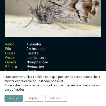
Habitats
Contactos
Artrópodes
Angiospérmicas
Anelídeos
Fungos
Plantas
Glossário
Aracnídeos
Cnidários
Briófitas
Ascomicetes
Artrópodes
Gimnospérmicas
Chromista
Revista Naturae digital
Crustáceos
Cordados
Gimnospérmicas
Basidiomicetes
Braquiópodes
Pteridófitas
Financiamento
Diplópodes
Anfíbios
Equinodermes
Pteridófitas
Cnidários
Insectos
Aves
Moluscos
Cordados
Animalia
Reino
Arthropoda
Filo
Quilópodes
Mamíferos
Anfíbios
Equinodermes
Insecta
Classe
Lepidoptera
Ordem
Peixes
Aves
Hemicordados
Nymphalidae
Família
Género
Hipparchia
Répteis
Mamíferos
Moluscos
Espécie
H. fidia
Este website utiliza cookies para que possamos proporcionar-lhe a
Tunicados
Peixes
melhor experiência de utilizador possível.
Pode saber mais acerca dos cookies que utilizamos ou desativá-los
Répteis
Hipparchia fidia
em
definições
.
(Linnaeus, 1767)
Aceitar
Rejeitar
Definições
Preta-zig-zag