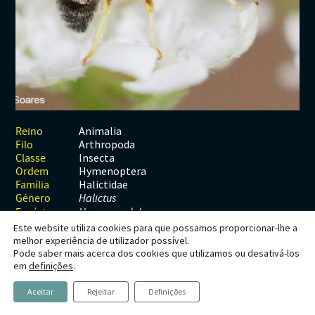
Habitats
Contactos
Artrópodes
Angiospérmicas
Anelídeos
Fungos
Plantas
Glossário
Aracnídeos
Cnidários
Briófitas
Ascomicetes
Artrópodes
Gimnospérmicas
Chromista
Revista Naturae digital
Crustáceos
Cordados
Gimnospérmicas
Basidiomicetes
Braquiópodes
Pteridófitas
Financiamento
Diplópodes
Anfíbios
Equinodermes
Pteridófitas
Cnidários
Insectos
Aves
Moluscos
Cordados
Animalia
Reino
Arthropoda
Filo
Quilópodes
Mamíferos
Anfíbios
Equinodermes
Insecta
Classe
Hymenoptera
Ordem
Peixes
Aves
Hemicordados
Halictidae
Família
Género
Halictus
Répteis
Mamíferos
Moluscos
Espécie
H. smaragdulus
Este website utiliza cookies para que possamos proporcionar-lhe a
Tunicados
Peixes
melhor experiência de utilizador possível.
Pode saber mais acerca dos cookies que utilizamos ou desativá-los
Répteis
Halictus smaragdulus
em
definições
.
Vachal,
Aceitar
Rejeitar
Definições
1895