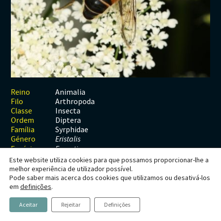
Habitats
Contactos
Artrópodes
Angiospérmicas
Anelídeos
Fungos
Plantas
Glossário
Aracnídeos
Cnidários
Briófitas
Ascomicetes
Artrópodes
Gimnospérmicas
Chromista
Revista Naturae digital
Crustáceos
Cordados
Gimnospérmicas
Basidiomicetes
Braquiópodes
Pteridófitas
Financiamento
Diplópodes
Anfíbios
Equinodermes
Pteridófitas
Cnidários
Insectos
Aves
Moluscos
Cordados
Animalia
Reino
Arthropoda
Filo
Quilópodes
Mamíferos
Anfíbios
Equinodermes
Insecta
Classe
Diptera
Ordem
Peixes
Aves
Hemicordados
Syrphidae
Família
Género
Eristalis
Répteis
Mamíferos
Moluscos
Espécie
E. pertinax
Este website utiliza cookies para que possamos proporcionar-lhe a
Tunicados
Peixes
melhor experiência de utilizador possível.
Pode saber mais acerca dos cookies que utilizamos ou desativá-los
Répteis
Eristalis pertinax
em
definições
.
(Scopoli, 1763)
Aceitar
Rejeitar
Definições
Estatuto de Conservação: NE - Não Avaliado