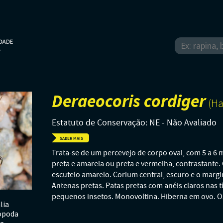
Deraeocoris cordiger
(Ha
Estatuto de Conservação: NE - Não Avaliado
SABER MAIS
Trata-se de um percevejo de corpo oval, com 5 a 6
preta e amarela ou preta e vermelha, contrastante. 
escutelo amarelo. Corium central, escuro e o margi
Antenas pretas. Patas pretas com anéis claros nas t
pequenos insetos. Monovoltina. Hiberna em ovo. O
lia
opoda