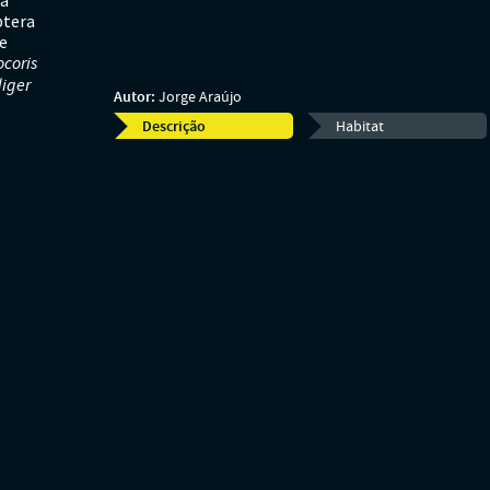
ta
tera
e
coris
diger
Autor:
Jorge Araújo
Descrição
Habitat