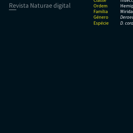
Insec
Classe
Revista Naturae digital
Moluscos
Répteis
Mamíferos
Hemip
Ordem
Tunicados
Peixes
Mirida
Família
Financiamento
Répteis
Género
Deraeo
Espécie
D. cor