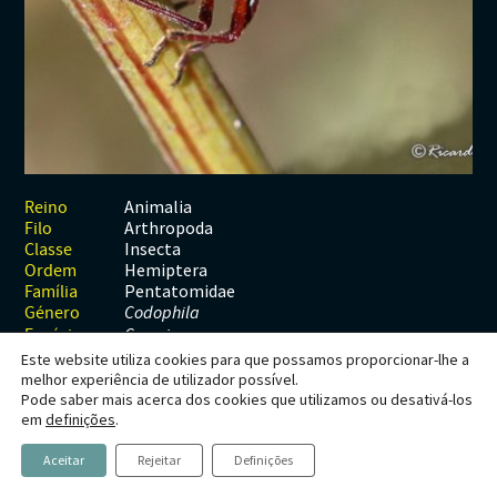
Habitats
Contactos
Artrópodes
Angiospérmicas
Anelídeos
Fungos
Plantas
Glossário
Aracnídeos
Cnidários
Briófitas
Ascomicetes
Artrópodes
Gimnospérmicas
Chromista
Revista Naturae digital
Crustáceos
Cordados
Gimnospérmicas
Basidiomicetes
Braquiópodes
Pteridófitas
Financiamento
Diplópodes
Anfíbios
Equinodermes
Pteridófitas
Cnidários
Insectos
Aves
Moluscos
Cordados
Animalia
Reino
Arthropoda
Filo
Quilópodes
Mamíferos
Anfíbios
Equinodermes
Insecta
Classe
Hemiptera
Ordem
Peixes
Aves
Hemicordados
Pentatomidae
Família
Género
Codophila
Répteis
Mamíferos
Moluscos
Espécie
C. varia
Este website utiliza cookies para que possamos proporcionar-lhe a
Tunicados
Peixes
melhor experiência de utilizador possível.
Pode saber mais acerca dos cookies que utilizamos ou desativá-los
Répteis
Codophila varia
em
definições
.
(Fabricius, 1787)
Aceitar
Rejeitar
Definições
Estatuto de Conservação: NE - Não Avaliado