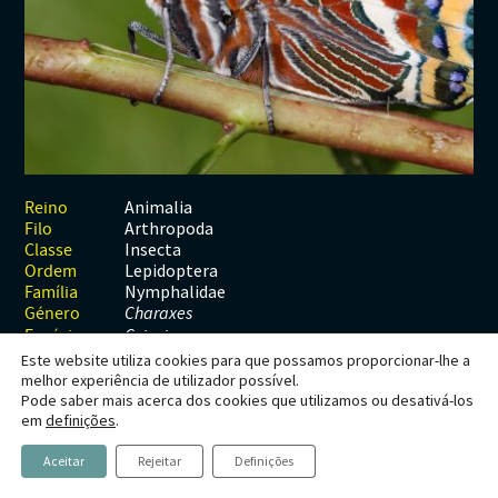
Habitats
Contactos
Artrópodes
Angiospérmicas
Anelídeos
Fungos
Plantas
Glossário
Aracnídeos
Cnidários
Briófitas
Ascomicetes
Artrópodes
Gimnospérmicas
Chromista
Revista Naturae digital
Crustáceos
Cordados
Gimnospérmicas
Basidiomicetes
Braquiópodes
Pteridófitas
Financiamento
Diplópodes
Anfíbios
Equinodermes
Pteridófitas
Cnidários
Insectos
Aves
Moluscos
Cordados
Animalia
Reino
Arthropoda
Filo
Quilópodes
Mamíferos
Anfíbios
Equinodermes
Insecta
Classe
Lepidoptera
Ordem
Peixes
Aves
Hemicordados
Nymphalidae
Família
Género
Charaxes
Répteis
Mamíferos
Moluscos
Espécie
C. jasius
Este website utiliza cookies para que possamos proporcionar-lhe a
Tunicados
Peixes
melhor experiência de utilizador possível.
Pode saber mais acerca dos cookies que utilizamos ou desativá-los
Répteis
Charaxes jasius
em
definições
.
Linnaeus, 1767
Aceitar
Rejeitar
Definições
Borboleta-do-medronheiro, Lagarta-