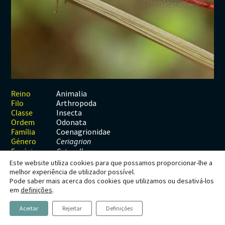
Habitats
Contactos
Artrópodes
Angiospérmicas
Anelídeos
Fungos
Plantas
Glossário
Aracnídeos
Cnidários
Briófitas
Ascomicetes
Artrópodes
Gimnospérmicas
Chromista
Revista Naturae digital
Crustáceos
Cordados
Gimnospérmicas
Basidiomicetes
Braquiópodes
Pteridófitas
Financiamento
Diplópodes
Anfíbios
Equinodermes
Pteridófitas
Cnidários
Insectos
Aves
Moluscos
Cordados
Animalia
Reino
Arthropoda
Filo
Quilópodes
Mamíferos
Anfíbios
Equinodermes
Insecta
Classe
Odonata
Ordem
Peixes
Aves
Hemicordados
Coenagrionidae
Família
Género
Ceriagrion
Répteis
Mamíferos
Moluscos
Espécie
C. tenellum
Este website utiliza cookies para que possamos proporcionar-lhe a
Tunicados
Peixes
melhor experiência de utilizador possível.
Pode saber mais acerca dos cookies que utilizamos ou desativá-los
Répteis
Ceriagrion tenellum
em
definições
.
(de Villers,
Aceitar
Rejeitar
Definições
1789)