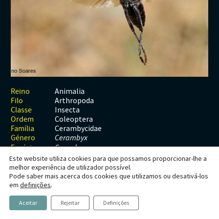
Habitats
Contactos
Artrópodes
Angiospérmicas
Anelídeos
Fungos
Plantas
Glossário
Aracnídeos
Cnidários
Briófitas
Ascomicetes
Artrópodes
Gimnospérmicas
Chromista
Revista Naturae digital
Crustáceos
Cordados
Gimnospérmicas
Basidiomicetes
Braquiópodes
Pteridófitas
Financiamento
Diplópodes
Anfíbios
Equinodermes
Pteridófitas
Cnidários
Insectos
Aves
Moluscos
Cordados
Animalia
Reino
Arthropoda
Filo
Quilópodes
Mamíferos
Anfíbios
Equinodermes
Insecta
Classe
Coleoptera
Ordem
Peixes
Aves
Hemicordados
Cerambycidae
Família
Género
Cerambyx
Répteis
Mamíferos
Moluscos
Espécie
C. cerdo
Este website utiliza cookies para que possamos proporcionar-lhe a
Tunicados
Peixes
melhor experiência de utilizador possível.
Pode saber mais acerca dos cookies que utilizamos ou desativá-los
Répteis
Cerambyx cerdo
em
definições
.
Linnaeus, 1758
Aceitar
Rejeitar
Definições
Longicórnio, Capricórnio-das-