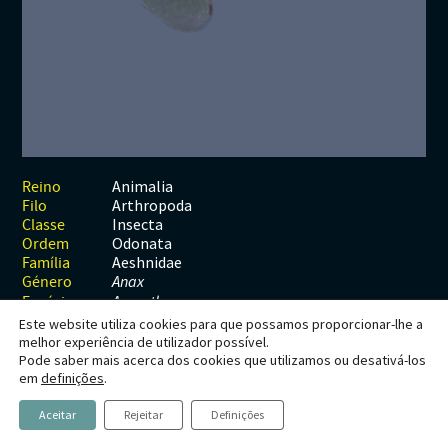
Habitats
Contactos
Artrópodes
Angiospérmicas
Anelídeos
Fungos
Plantas
Glossário
Aracnídeos
Cnidários
Briófitas
Ascomicetes
Artrópodes
Gimnospérmicas
Chromista
Revista Naturae digital
Crustáceos
Cordados
Gimnospérmicas
Basidiomicetes
Braquiópodes
Pteridófitas
Financiamento
Diplópodes
Anfíbios
Equinodermes
Pteridófitas
Cnidários
Insectos
Aves
Moluscos
Cordados
Animalia
Reino
Arthropoda
Filo
Quilópodes
Mamíferos
Anfíbios
Equinodermes
Insecta
Classe
Odonata
Ordem
Peixes
Aves
Hemicordados
Aeshnidae
Família
Género
Anax
Répteis
Mamíferos
Moluscos
Espécie
A. parthenope
Este website utiliza cookies para que possamos proporcionar-lhe a
Tunicados
Peixes
melhor experiência de utilizador possível.
Pode saber mais acerca dos cookies que utilizamos ou desativá-los
Répteis
Anax parthenope
em
definições
.
Selys, 1839
Aceitar
Rejeitar
Definições
Tira-olhos-menor