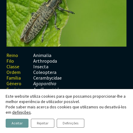
Habitats
Contactos
Artrópodes
Angiospérmicas
Anelídeos
Fungos
Plantas
Glossário
Aracnídeos
Cnidários
Briófitas
Ascomicetes
Artrópodes
Gimnospérmicas
Chromista
Revista Naturae digital
Crustáceos
Cordados
Gimnospérmicas
Basidiomicetes
Braquiópodes
Pteridófitas
Financiamento
Diplópodes
Anfíbios
Equinodermes
Pteridófitas
Cnidários
Insectos
Aves
Moluscos
Cordados
Animalia
Reino
Arthropoda
Filo
Quilópodes
Mamíferos
Anfíbios
Equinodermes
Insecta
Classe
Coleoptera
Ordem
Peixes
Aves
Hemicordados
Cerambycidae
Família
Género
Agapanthia
Répteis
Mamíferos
Moluscos
Espécie
A. villosoviridescens
Este website utiliza cookies para que possamos proporcionar-lhe a
Tunicados
Peixes
melhor experiência de utilizador possível.
Pode saber mais acerca dos cookies que utilizamos ou desativá-los
Répteis
Agapanthia
em
definições
.
villosoviridescens
Aceitar
Rejeitar
Definições