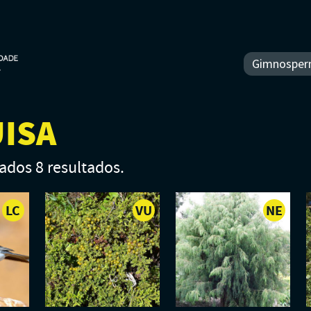
ISA
dos 8 resultados.
LC
VU
NE
-
-
-
POUCO
VULNERÁVEL
NÃO
PREOCUPANTE
AVALI