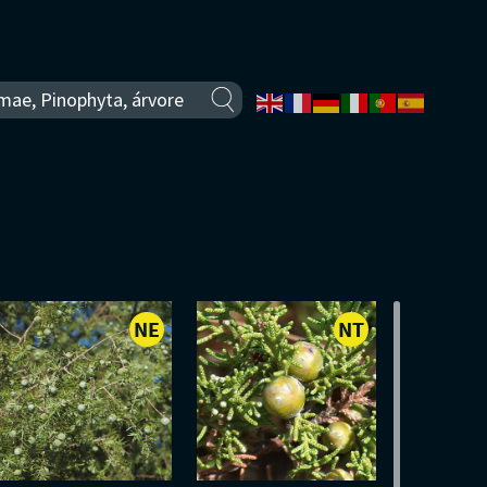
NE
NT
-
-
NÃO
QUASE
ADO
AVALIADO
AMEAÇADO