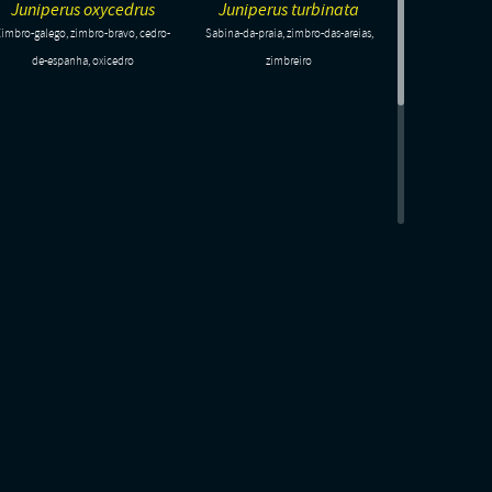
Juniperus oxycedrus
Juniperus turbinata
imbro-galego, zimbro-bravo, cedro-
Sabina-da-praia, zimbro-das-areias,
de-espanha, oxicedro
zimbreiro
ADO