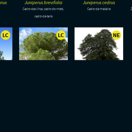
rius
Juniperus brevifolia
Juniperus cedrus
m
Cedro-das-ilhas, cedro-do-mato,
Cedro-da-madeira
Z
cedro-da-terra
LC
LC
NE
-
-
-
POUCO
POUCO
NÃO
PREOCUPANTE
PREOCUPANTE
AVALI
r
Pinus pinea
Taxus baccata
s-landes,
Pinheiro-manso
Teixo
o